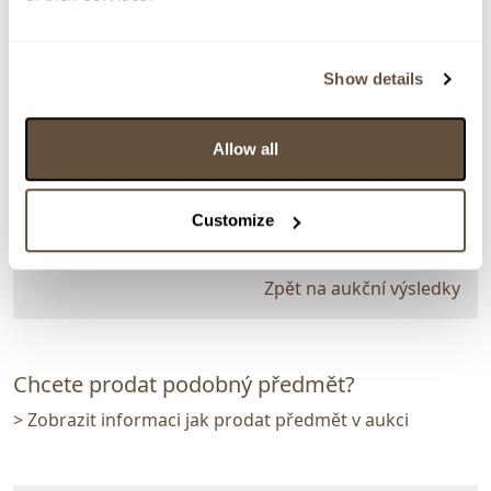
> zpět na aukční výsledky
VYDRAŽENO
TOP
DOPORUČUJEME
Show details
Rudolf Jurnikl
145886. Váza "Osaka" - XL
Allow all
Dražba ukončena:
20.11.2025 20:35:00
Vyvolávací cena:
2 000 Kč
Customize
vydraženo za:
3 400 Kč
Zpět na aukční výsledky
Chcete prodat podobný předmět?
> Zobrazit informaci jak prodat předmět v aukci