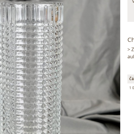
Ch
> 
au
Čá
1 