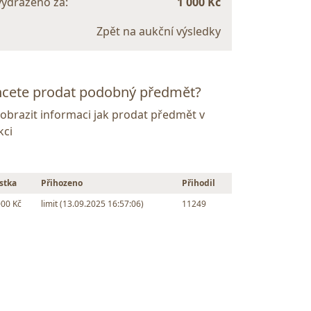
vydraženo za:
1 000 Kč
Zpět na aukční výsledky
cete prodat podobný předmět?
Zobrazit informaci jak prodat předmět v
kci
stka
Přihozeno
Přihodil
000 Kč
limit (13.09.2025 16:57:06)
11249