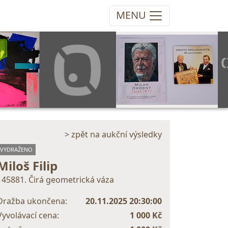
MENU
> zpět na aukční výsledky
VYDRAŽENO
Miloš Filip
145881. Čirá geometrická váza
Dražba ukončena:
20.11.2025 20:30:00
Vyvolávací cena:
1 000 Kč