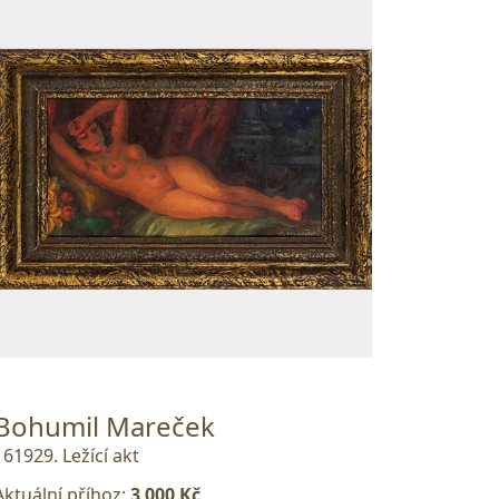
Bohumil Mareček
161929. Ležící akt
Aktuální příhoz:
3 000 Kč