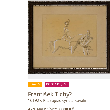
DRAŽÍ SE
DOPORUČUJEME
František Tichý?
161927. Krasojezdkyně a kavalír
Aktuální příhoz:
3 000 Kč