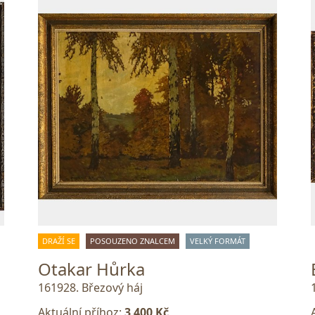
DRAŽÍ SE
POSOUZENO ZNALCEM
VELKÝ FORMÁT
Otakar Hůrka
161928. Březový háj
Aktuální příhoz:
3 400 Kč