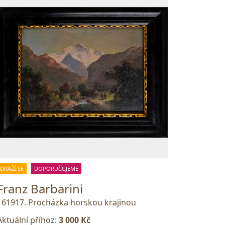
DRAŽÍ SE
DOPORUČUJEME
Franz Barbarini
161917. Procházka horskou krajinou
Aktuální příhoz:
3 000 Kč