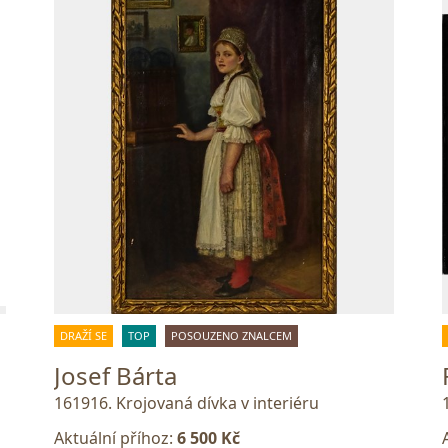
DRAŽÍ SE
TOP
POSOUZENO ZNALCEM
Josef Bárta
161916. Krojovaná dívka v interiéru
Aktuální příhoz:
6 500 Kč