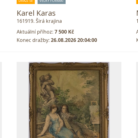
DRAŽÍ SE
VELKÝ FORMÁT
Karel Karas
161919. Širá krajina
Aktuální příhoz:
7 500 Kč
Konec dražby:
26.08.2026 20:04:00