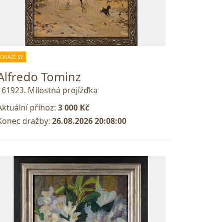
DRAŽÍ SE
Alfredo Tominz
161923. Milostná projížďka
Aktuální příhoz:
3 000 Kč
Konec dražby:
26.08.2026 20:08:00