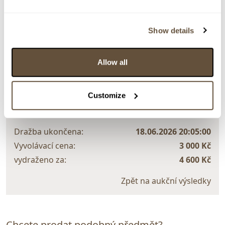
> Zobrazit detail položky a informace o autorovi
Show details
> zpět na aukční výsledky
Allow all
VYDRAŽENO
TOP
..
Customize
159567. Jan Žižka- Originální dýka z filmu+Výpravná
kniha Jan Žižka a filmové dispozice
Dražba ukončena:
18.06.2026 20:05:00
Vyvolávací cena:
3 000 Kč
vydraženo za:
4 600 Kč
Zpět na aukční výsledky
Chcete prodat podobný předmět?