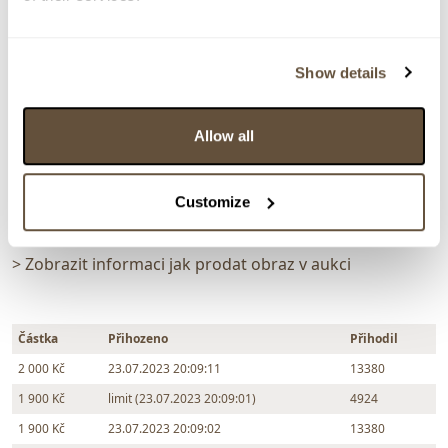
99473. Krajina
Dražba ukončena:
23.07.2023 20:13:00
Vyvolávací cena:
500 Kč
Show details
vydraženo za:
2 000 Kč
Allow all
Zpět na aukční výsledky
Customize
Chcete prodat obraz od stejného autora?
> Zobrazit informaci jak prodat obraz v aukci
Částka
Přihozeno
Přihodil
2 000 Kč
23.07.2023 20:09:11
13380
1 900 Kč
limit (23.07.2023 20:09:01)
4924
1 900 Kč
23.07.2023 20:09:02
13380