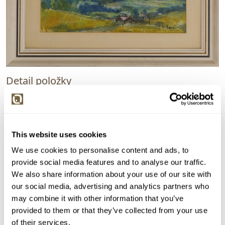
Detail položky
Olej na kartonu, 20x50 cm. Signováno vpravo dole
Lukášek. Rám, pasparta, sklo.
> Zobrazit detail položky a informace o autorovi
This website uses cookies
We use cookies to personalise content and ads, to
provide social media features and to analyse our traffic.
We also share information about your use of our site with
> zpět na aukční výsledky
our social media, advertising and analytics partners who
VYDRAŽENO
may combine it with other information that you’ve
Alois Lukášek
provided to them or that they’ve collected from your use
of their services.