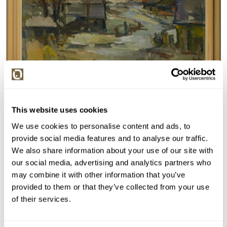
Detail položky
Olej na kartonu, 55x90 cm. Signováno vpravo dole
This website uses cookies
Lukášek. Rám, sklo.
We use cookies to personalise content and ads, to
provide social media features and to analyse our traffic.
> Zobrazit detail položky a informace o autorovi
We also share information about your use of our site with
our social media, advertising and analytics partners who
may combine it with other information that you’ve
provided to them or that they’ve collected from your use
> zpět na aukční výsledky
of their services.
VYDRAŽENO
Alois Lukášek