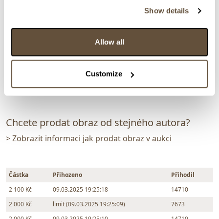
135672. Náves ve Lhotce
Show details
Dražba ukončena:
09.03.2025 20:05:00
Allow all
Vyvolávací cena:
1 000 Kč
vydraženo za:
2 100 Kč
Customize
Zpět na aukční výsledky
Chcete prodat obraz od stejného autora?
> Zobrazit informaci jak prodat obraz v aukci
Částka
Přihozeno
Přihodil
2 100 Kč
09.03.2025 19:25:18
14710
2 000 Kč
limit (09.03.2025 19:25:09)
7673
2 000 Kč
09.03.2025 19:25:10
14710