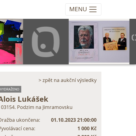
MENU
> zpět na aukční výsledky
VYDRAŽENO
Alois Lukášek
103154. Podzim na Jimramovsku
Dražba ukončena:
01.10.2023 21:00:00
Vyvolávací cena:
1 000 Kč