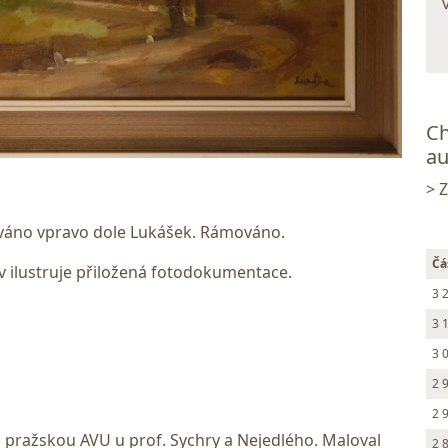
Ch
au
> 
ováno vpravo dole Lukášek. Rámováno.
Čá
 ilustruje přiložená fotodokumentace.
3 
3 
3 
2 
2 
l pražskou AVU u prof. Sychry a Nejedlého. Maloval
2 