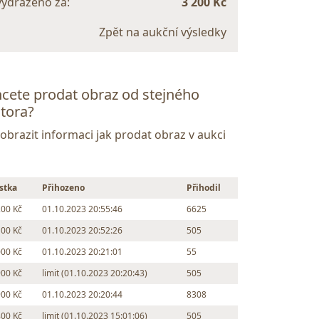
vydraženo za:
3 200 Kč
Zpět na aukční výsledky
cete prodat obraz od stejného
tora?
Zobrazit informaci jak prodat obraz v aukci
stka
Přihozeno
Přihodil
200 Kč
01.10.2023 20:55:46
6625
100 Kč
01.10.2023 20:52:26
505
000 Kč
01.10.2023 20:21:01
55
900 Kč
limit (01.10.2023 20:20:43)
505
900 Kč
01.10.2023 20:20:44
8308
800 Kč
limit (01.10.2023 15:01:06)
505