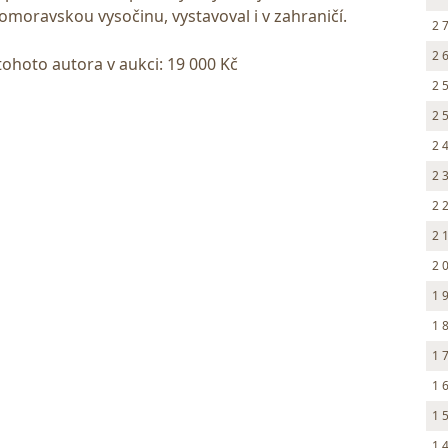
komoravskou vysočinu, vystavoval i v zahraničí.
2 
2 
tohoto autora v aukci: 19 000 Kč
2 
2 
2 
2 
2 
2 
2 
1 
1 
1 
1 
1 
1 