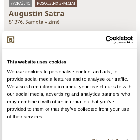
VYDRAŽENO
POSOUZENO ZNALCEM
Augustin Satra
81376. Samota v zimě
Dražba ukončena:
28.07.2022 22:46:00
Vyvolávací cena:
1 000 Kč
vydraženo za:
13 000 Kč
This website uses cookies
Zpět na aukční výsledky
We use cookies to personalise content and ads, to
provide social media features and to analyse our traffic.
We also share information about your use of our site with
Chcete prodat obraz od stejného autora?
our social media, advertising and analytics partners who
may combine it with other information that you’ve
> Zobrazit informaci jak prodat obraz v aukci
provided to them or that they’ve collected from your use
of their services.
Částka
Přihozeno
Přihodil
13 000 Kč
28.07.2022 22:22:17
7335