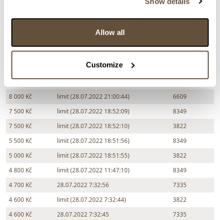
Show details
12 000 Kč
28.07.2022 22:18:58
8349
11 000 Kč
limit (28.07.2022 22:18:57)
6609
Allow all
10 000 Kč
limit (28.07.2022 22:14:26)
6609
9 500 Kč
28.07.2022 22:14:27
8349
Customize
9 000 Kč
limit (28.07.2022 21:29:03)
6609
8 500 Kč
28.07.2022 21:29:04
7335
8 000 Kč
limit (28.07.2022 21:00:44)
6609
7 500 Kč
limit (28.07.2022 18:52:09)
8349
7 500 Kč
limit (28.07.2022 18:52:10)
3822
5 500 Kč
limit (28.07.2022 18:51:56)
8349
5 000 Kč
limit (28.07.2022 18:51:55)
3822
4 800 Kč
limit (28.07.2022 11:47:10)
8349
4 700 Kč
28.07.2022 7:32:56
7335
4 600 Kč
limit (28.07.2022 7:32:44)
3822
4 600 Kč
28.07.2022 7:32:45
7335