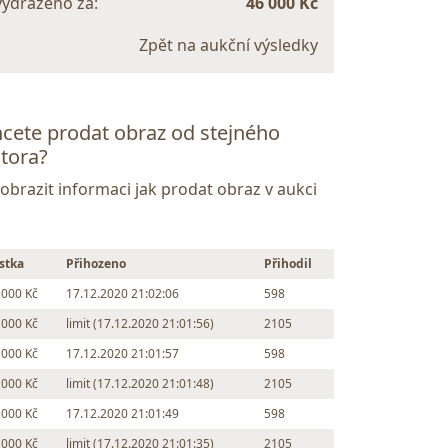
vydraženo za:
46 000 Kč
Zpět na aukční výsledky
cete prodat obraz od stejného
tora?
Zobrazit informaci jak prodat obraz v aukci
stka
Přihozeno
Přihodil
 000 Kč
17.12.2020 21:02:06
598
 000 Kč
limit (17.12.2020 21:01:56)
2105
 000 Kč
17.12.2020 21:01:57
598
 000 Kč
limit (17.12.2020 21:01:48)
2105
 000 Kč
17.12.2020 21:01:49
598
 000 Kč
limit (17.12.2020 21:01:35)
2105