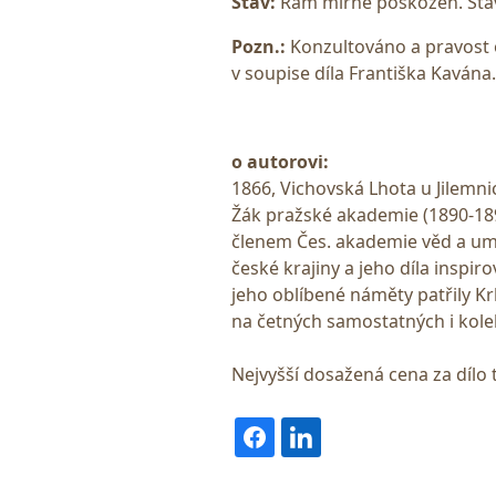
Stav:
Rám mírně poškozen. Stav
Pozn.:
Konzultováno a pravost 
v soupise díla Františka Kavána.
o autorovi:
1866, Vichovská Lhota u Jilemnic
Žák pražské akademie (1890-189
členem Čes. akademie věd a um
české krajiny a jeho díla inspiro
jeho oblíbené náměty patřily K
na četných samostatných i kole
Nejvyšší dosažená cena za dílo 