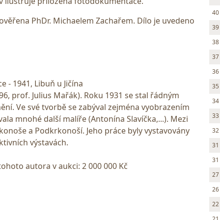
 ilustruje přiložená fotodokumentace.
40
ověřena PhDr. Michaelem Zachařem. Dílo je uvedeno
39
38
37
36
e - 1941, Libuň u Jičína
35
6, prof. Julius Mařák). Roku 1931 se stal řádným
34
ění. Ve své tvorbě se zabýval zejména vyobrazením
33
vala mnohé další malíře (Antonína Slavíčka,...). Mezi
rkonoše a Podkrkonoší. Jeho práce byly vystavovány
32
ktivních výstavách.
31
31
tohoto autora v aukci: 2 000 000 Kč
27
26
22
21