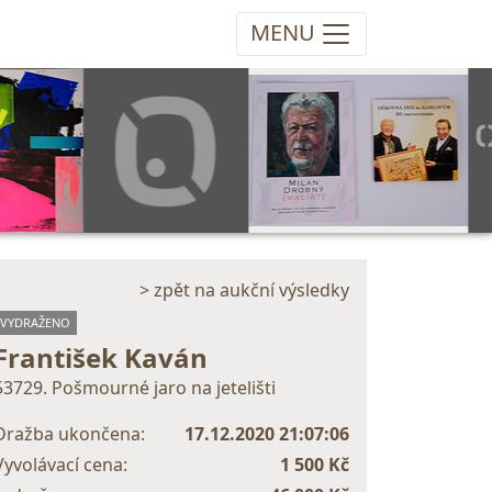
MENU
> zpět na aukční výsledky
VYDRAŽENO
František Kaván
53729. Pošmourné jaro na jetelišti
Dražba ukončena:
17.12.2020 21:07:06
Vyvolávací cena:
1 500 Kč