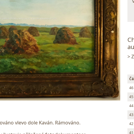
Ch
au
> 
Čá
46
45
44
43
nováno vlevo dole Kaván. Rámováno.
42
41