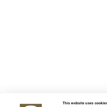
Obrazy v aukci, s.r.o.
This website uses cookie
Korunní 972/75