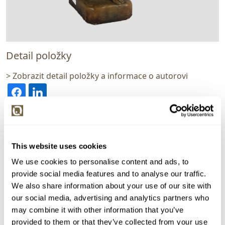
Detail položky
> Zobrazit detail položky a informace o autorovi
> zpět na aukční výsledky
VYDRAŽENO
VELKÝ FORMÁT
This website uses cookies
Goldscheider
We use cookies to personalise content and ads, to
142223. Dívka s amforami
provide social media features and to analyse our traffic.
We also share information about your use of our site with
Dražba ukončena:
30.07.2025 20:08:46
our social media, advertising and analytics partners who
Vyvolávací cena:
3 000 Kč
may combine it with other information that you’ve
vydraženo za:
14 000 Kč
provided to them or that they’ve collected from your use