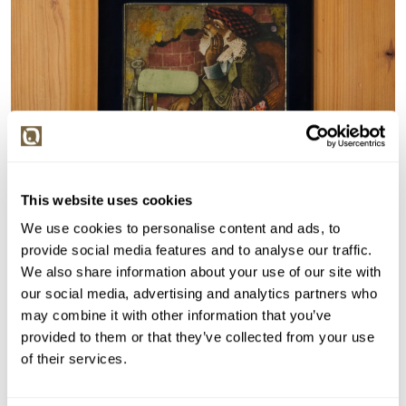
This website uses cookies
We use cookies to personalise content and ads, to
provide social media features and to analyse our traffic.
We also share information about your use of our site with
our social media, advertising and analytics partners who
Detail položky
may combine it with other information that you’ve
Akvarel, 14x14 cm. Signováno vlevo nahoře Kolínská 85.
provided to them or that they’ve collected from your use
Rám, sklo.
of their services.
> Zobrazit detail položky a informace o autorovi