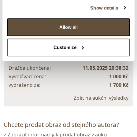
Show details
> zpět na aukční výsledky
Allow all
VYDRAŽENO
Jitka Kolínská
Customize
139799. Dumání u lampy
Dražba ukončena:
11.05.2025 20:38:32
Vyvolávací cena:
1 000 Kč
vydraženo za:
1 700 Kč
Zpět na aukční výsledky
Chcete prodat obraz od stejného autora?
> Zobrazit informaci jak prodat obraz v aukci