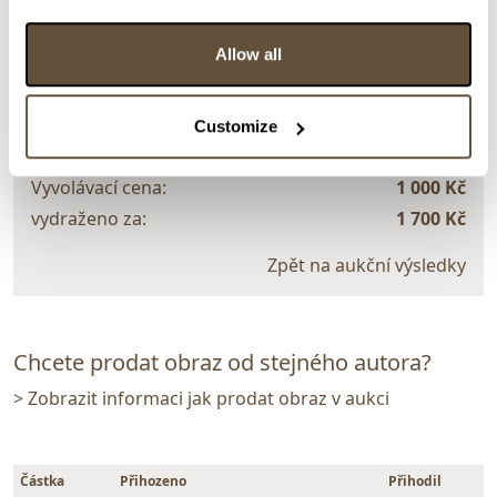
> zpět na aukční výsledky
VYDRAŽENO
Allow all
Josef Brož
67548. V zahradě
Customize
Dražba ukončena:
17.10.2021 20:50:00
Vyvolávací cena:
1 000 Kč
vydraženo za:
1 700 Kč
Zpět na aukční výsledky
Chcete prodat obraz od stejného autora?
> Zobrazit informaci jak prodat obraz v aukci
Částka
Přihozeno
Přihodil