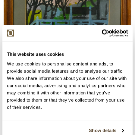
This website uses cookies
We use cookies to personalise content and ads, to
provide social media features and to analyse our traffic.
Detail položky
We also share information about your use of our site with
our social media, advertising and analytics partners who
Tempera, 26x37 cm. Signováno vlevo dole Brož 45. Rám,
may combine it with other information that you’ve
pasparta, sklo.
provided to them or that they’ve collected from your use
> Zobrazit detail položky a informace o autorovi
of their services.
Show details