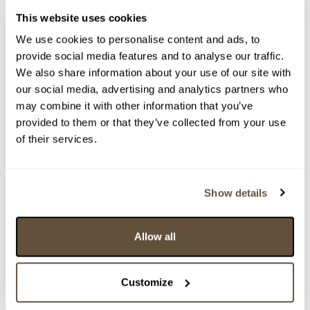
VYDRAŽENO
This website uses cookies
Josef Brož
We use cookies to personalise content and ads, to
116418. Žně pod Troskami - ručně řezaný dobový
provide social media features and to analyse our traffic.
rám.
We also share information about your use of our site with
Dražba ukončena:
26.05.2024 20:38:00
our social media, advertising and analytics partners who
may combine it with other information that you’ve
Vyvolávací cena:
1 000 Kč
provided to them or that they’ve collected from your use
vydraženo za:
3 700 Kč
of their services.
Zpět na aukční výsledky
Show details
Chcete prodat podobný předmět?
Allow all
> Zobrazit informaci jak prodat předmět v aukci
Customize
Částka
Přihozeno
Přihodil