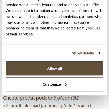
provide social media features and to analyse our traffic.
We also share information about your use of our site with
our social media, advertising and analytics partners who
> zpět na aukční výsledky
may combine it with other information that you’ve
VYDRAŽENO
TOP
POSOUZENO ZNALCEM
provided to them or that they’ve collected from your use
Josef Hlinomaz
of their services.
159931. Zákaz sraní na hada
Dražba ukončena:
24.06.2026 22:10:00
Show details
Vyvolávací cena:
5 000 Kč
vydraženo za:
19 000 Kč
Allow all
Zpět na aukční výsledky
Customize
Chcete prodat podobný předmět?
> Zobrazit informaci jak prodat předmět v aukci