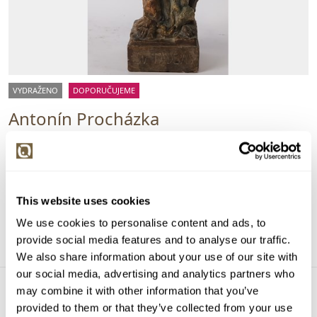
VYDRAŽENO
DOPORUČUJEME
Antonín Procházka
106593. Sv. Tadeáš
Vyvolávací cena:
1 000 Kč
Vydraženo za:
1 300 Kč
Dražba ukončena:
10.12.2023 20:12:15
This website uses cookies
We use cookies to personalise content and ads, to
Detail
provide social media features and to analyse our traffic.
We also share information about your use of our site with
our social media, advertising and analytics partners who
may combine it with other information that you’ve
provided to them or that they’ve collected from your use