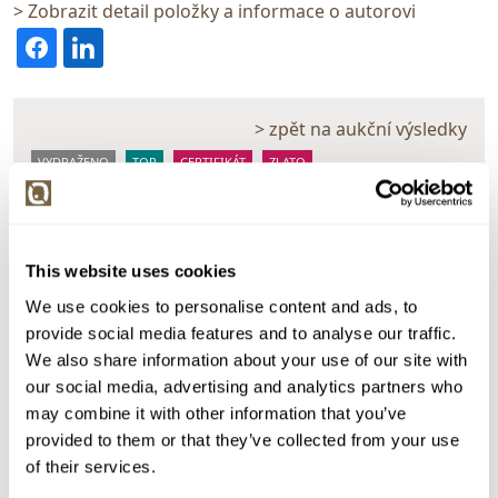
> Zobrazit detail položky a informace o autorovi
> zpět na aukční výsledky
VYDRAŽENO
TOP
CERTIFIKÁT
ZLATO
..
153231. Prsten s centrálním akvamarínem 4,16 ct a
diamanty 0,13 ct, zlato 585/1000, značeno platnou
This website uses cookies
puncovní značkou "labuť", hrubá hmotnost 2,90 g
We use cookies to personalise content and ads, to
Dražba ukončena:
18.03.2026 20:16:49
provide social media features and to analyse our traffic.
Vyvolávací cena:
3 000 Kč
We also share information about your use of our site with
our social media, advertising and analytics partners who
vydraženo za:
18 000 Kč
may combine it with other information that you’ve
Zpět na aukční výsledky
provided to them or that they’ve collected from your use
of their services.