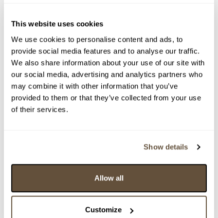
Detail položky
This website uses cookies
Suchá jehla a monotyp, 20x13 cm. Signováno tužkou
vpravo dole J. Jíra 98. Rám, pasparta, sklo.
We use cookies to personalise content and ads, to
provide social media features and to analyse our traffic.
> Zobrazit detail položky a informace o autorovi
We also share information about your use of our site with
our social media, advertising and analytics partners who
may combine it with other information that you’ve
provided to them or that they’ve collected from your use
> zpět na aukční výsledky
of their services.
VYDRAŽENO
Josef Jíra
Show details
142541. Slavnost jezdců z apokalypsy
Dražba ukončena:
31.07.2025 20:35:00
Allow all
Vyvolávací cena:
3 000 Kč
vydraženo za:
6 000 Kč
Customize