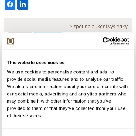
> zpět na aukční výsledky
VYDRAŽENO
VELKÝ FORMÁT
Karel Havlata
142249. Sněžka v zimě
This website uses cookies
Dražba ukončena:
30.07.2025 20:36:00
We use cookies to personalise content and ads, to
Vyvolávací cena:
3 000 Kč
provide social media features and to analyse our traffic.
vydraženo za:
19 000 Kč
We also share information about your use of our site with
our social media, advertising and analytics partners who
Zpět na aukční výsledky
may combine it with other information that you’ve
provided to them or that they’ve collected from your use
of their services.
Chcete prodat obraz od stejného autora?
> Zobrazit informaci jak prodat obraz v aukci