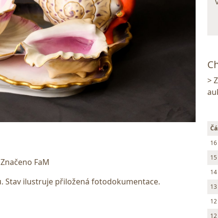
Ch
> 
au
Čá
16
15
. Značeno FaM
14
ku. Stav ilustruje přiložená fotodokumentace.
13
12
12