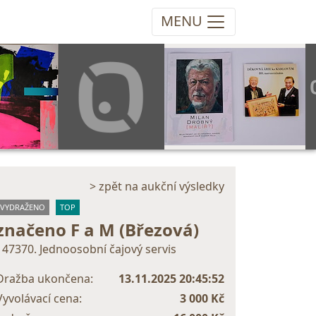
MENU
> zpět na aukční výsledky
VYDRAŽENO
TOP
značeno F a M (Březová)
147370. Jednoosobní čajový servis
Dražba ukončena:
13.11.2025 20:45:52
Vyvolávací cena:
3 000 Kč