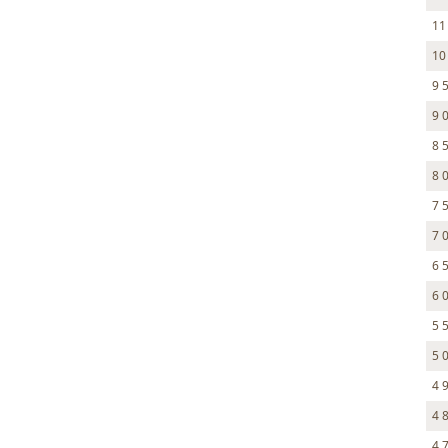
11
10
9 
9 
8 
8 
7 
7 
6 
6 
5 
5 
4 
4 
4 