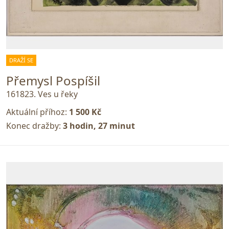
DRAŽÍ SE
Přemysl Pospíšil
161823. Ves u řeky
Aktuální příhoz:
1 500 Kč
Konec dražby:
3 hodin, 27 minut