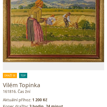
DRAŽÍ SE
TOP
Vilém Topinka
161816. Čas žní
Aktuální příhoz:
1 200 Kč
Konec dražby:
3 hodin, 24 minut