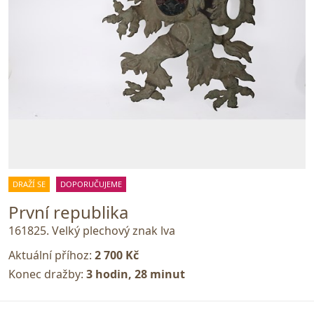
DRAŽÍ SE
DOPORUČUJEME
První republika
161825. Velký plechový znak lva
Aktuální příhoz:
2 700 Kč
Konec dražby:
3 hodin, 28 minut