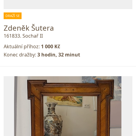
DRAŽÍ SE
Zdeněk Šutera
161833. Sochař II
Aktuální příhoz:
1 000 Kč
Konec dražby:
3 hodin, 32 minut