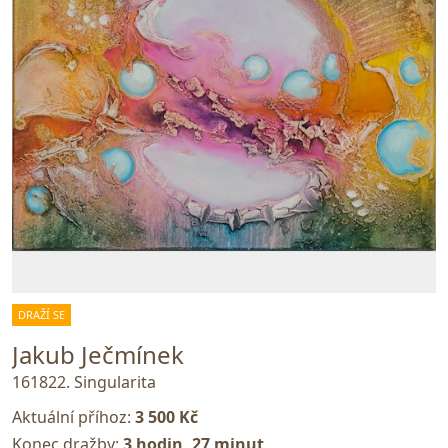
DRAŽÍ SE
Jakub Ječmínek
161822. Singularita
Aktuální příhoz:
3 500 Kč
Konec dražby:
3 hodin, 27 minut