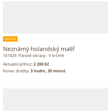
DRAŽÍ SE
Neznámý holandský malíř
161829. Párové obrazy - V krčmě
Aktuální příhoz:
2 200 Kč
Konec dražby:
3 hodin, 30 minut