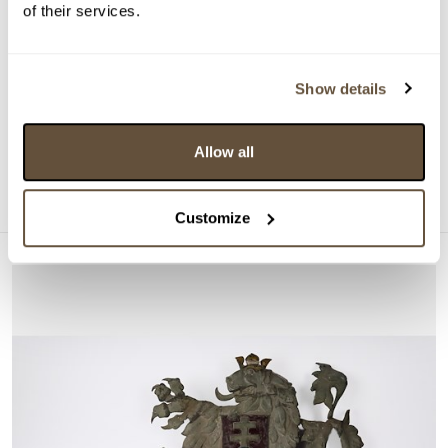
of their services.
DRAŽÍ SE
Show details
21. století
161824. Tesák se zdobenou rukojetí
Allow all
Aktuální příhoz:
1 300 Kč
Konec dražby:
3 hodin, 28 minut
Customize