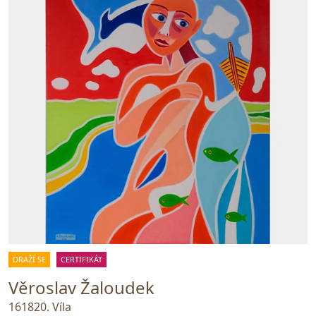
DRAŽÍ SE
CERTIFIKÁT
Věroslav Žaloudek
161820. Víla