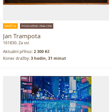
DRAŽÍ SE
POSOUZENO ZNALCEM
Jan Trampota
161830. Za vsí
Aktuální příhoz:
2 300 Kč
Konec dražby:
3 hodin, 31 minut