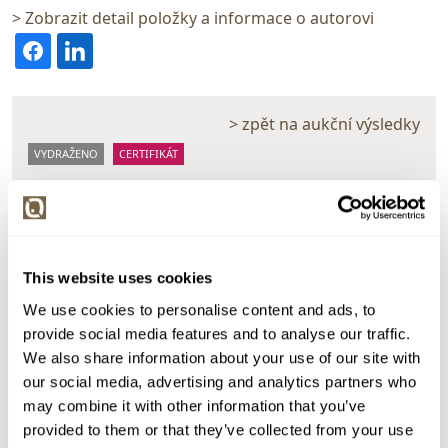
> Zobrazit detail položky a informace o autorovi
> zpět na aukční výsledky
VYDRAŽENO
CERTIFIKÁT
..
159941. Luxusní prsten s velkým 1,01 ct přírodním
diamantem, zlato 585/1000, značeno platnou
puncovní značkou "labuť, hrubá hmotnost 1,85 g
This website uses cookies
Dražba ukončena:
24.06.2026 20:21:37
We use cookies to personalise content and ads, to
Vyvolávací cena:
3 000 Kč
provide social media features and to analyse our traffic.
vydraženo za:
40 000 Kč
We also share information about your use of our site with
our social media, advertising and analytics partners who
Zpět na aukční výsledky
may combine it with other information that you’ve
provided to them or that they’ve collected from your use