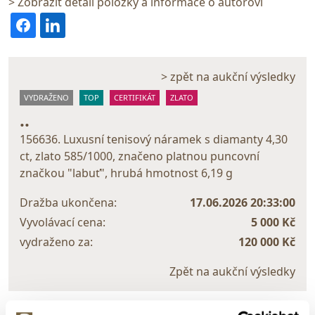
> Zobrazit detail položky a informace o autorovi
> zpět na aukční výsledky
VYDRAŽENO
TOP
CERTIFIKÁT
ZLATO
..
156636. Luxusní tenisový náramek s diamanty 4,30
ct, zlato 585/1000, značeno platnou puncovní
značkou "labuť", hrubá hmotnost 6,19 g
Dražba ukončena:
17.06.2026 20:33:00
Vyvolávací cena:
5 000 Kč
vydraženo za:
120 000 Kč
Zpět na aukční výsledky