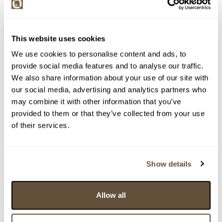
Chcete prodat podobný předmět?
> Zobrazit informaci jak prodat předmět v aukci
This website uses cookies
We use cookies to personalise content and ads, to
Částka
Přihozeno
Přihodil
provide social media features and to analyse our traffic.
We also share information about your use of our site with
120 000 Kč
17.06.2026 20:29:47
12405
our social media, advertising and analytics partners who
110 000 Kč
limit (17.06.2026 20:29:34)
2531
may combine it with other information that you’ve
100 000 Kč
17.06.2026 20:29:35
12405
provided to them or that they’ve collected from your use
95 000 Kč
limit (02.06.2026 11:00:55)
2531
of their services.
90 000 Kč
02.06.2026 11:00:56
11023
85 000 Kč
limit (02.06.2026 11:00:33)
2531
Show details
80 000 Kč
02.06.2026 11:00:34
11023
75 000 Kč
limit (30.05.2026 23:45:15)
2531
Allow all
70 000 Kč
30.05.2026 23:45:16
1119
65 000 Kč
limit (22.05.2026 22:33:37)
2531