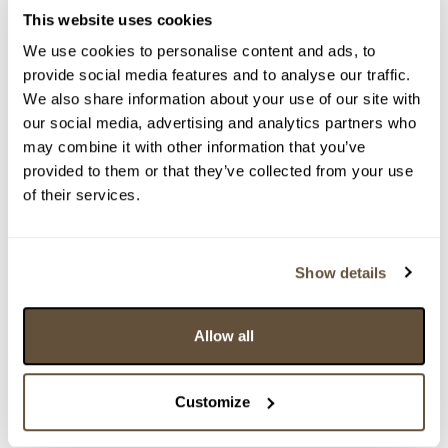
This website uses cookies
We use cookies to personalise content and ads, to
> zpět na aukční výsledky
provide social media features and to analyse our traffic.
We also share information about your use of our site with
VYDRAŽENO
POSOUZENO ZNALCEM
our social media, advertising and analytics partners who
Adolf Hoffmeister
may combine it with other information that you’ve
155562. Hitlerova suita
provided to them or that they’ve collected from your use
of their services.
Dražba ukončena:
25.03.2026 20:35:16
Vyvolávací cena:
3 000 Kč
vydraženo za:
9 500 Kč
Show details
Zpět na aukční výsledky
Allow all
Chcete prodat obraz od stejného autora?
Customize
> Zobrazit informaci jak prodat obraz v aukci