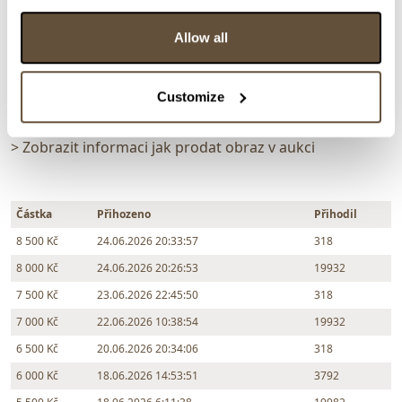
vydraženo za:
8 500 Kč
Zpět na aukční výsledky
Allow all
Customize
Chcete prodat obraz od stejného autora?
> Zobrazit informaci jak prodat obraz v aukci
Částka
Přihozeno
Přihodil
8 500 Kč
24.06.2026 20:33:57
318
8 000 Kč
24.06.2026 20:26:53
19932
7 500 Kč
23.06.2026 22:45:50
318
7 000 Kč
22.06.2026 10:38:54
19932
6 500 Kč
20.06.2026 20:34:06
318
6 000 Kč
18.06.2026 14:53:51
3792