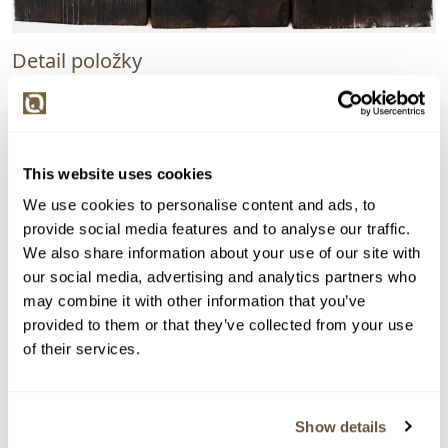
Detail položky
Kombinovaná technika (asambláž, papír, dřevo), 42x42
cm. Signováno dole uprostřed Aleš Veselý. Adjustováno.
> Zobrazit detail položky a informace o autorovi
This website uses cookies
We use cookies to personalise content and ads, to
provide social media features and to analyse our traffic.
We also share information about your use of our site with
> zpět na aukční výsledky
our social media, advertising and analytics partners who
VYDRAŽENO
POSOUZENO ZNALCEM
may combine it with other information that you’ve
Aleš Veselý
provided to them or that they’ve collected from your use
of their services.
159836. Bez názvu
Dražba ukončena:
24.06.2026 20:36:57
Vyvolávací cena:
3 000 Kč
Show details