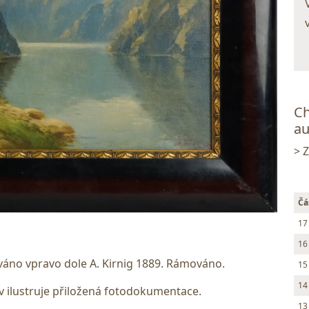
Ch
au
> 
Čá
17
16
ováno vpravo dole A. Kirnig 1889. Rámováno.
15
14
 ilustruje přiložená fotodokumentace.
13