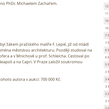
no PhDr. Michaelem Zachařem.
12
11
10
10
7 
7 
 byl žákem pražského malíře F. Lepié, již od mládí
zejména městskou architekturu. Později studoval na
6 
fera a v Mnichově u prof. Schleicha. Cestoval po
6 
 Neapoli a na Capri. V Praze založil soukromou
5 
3 
tohoto autora v aukci: 700 000 Kč.
3 
3 
3 
3 
3 