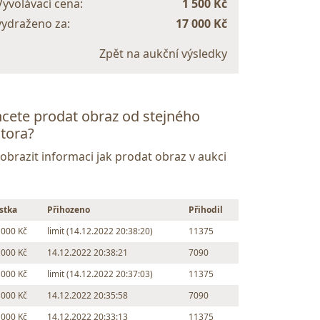
Vyvolávací cena:
1 500 Kč
vydraženo za:
17 000 Kč
Zpět na aukční výsledky
cete prodat obraz od stejného
tora?
Zobrazit informaci jak prodat obraz v aukci
stka
Přihozeno
Přihodil
 000 Kč
limit (14.12.2022 20:38:20)
11375
 000 Kč
14.12.2022 20:38:21
7090
 000 Kč
limit (14.12.2022 20:37:03)
11375
 000 Kč
14.12.2022 20:35:58
7090
 000 Kč
14.12.2022 20:33:13
11375