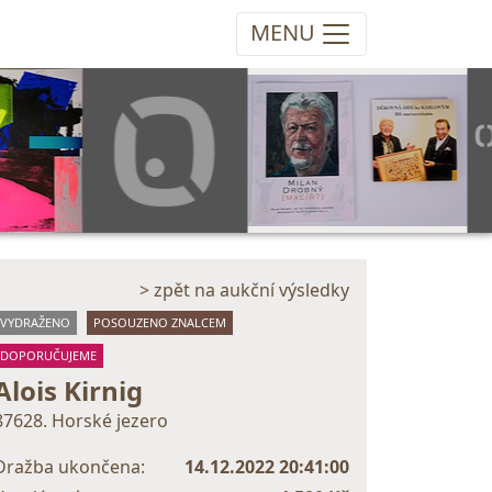
MENU
> zpět na aukční výsledky
VYDRAŽENO
POSOUZENO ZNALCEM
DOPORUČUJEME
Alois Kirnig
87628. Horské jezero
Dražba ukončena:
14.12.2022 20:41:00