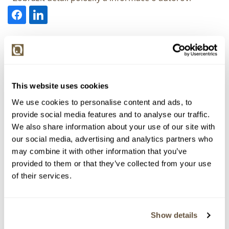
> zpět na aukční výsledky
VYDRAŽENO
Alois Kirnig
This website uses cookies
1519. Náměstí s kostelem
We use cookies to personalise content and ads, to
provide social media features and to analyse our traffic.
Dražba ukončena:
26.11.2014 19:18:00
We also share information about your use of our site with
Vyvolávací cena:
3 000 Kč
our social media, advertising and analytics partners who
vydraženo za:
16 000 Kč
may combine it with other information that you’ve
provided to them or that they’ve collected from your use
Zpět na aukční výsledky
of their services.
Chcete prodat podobný předmět?
Show details