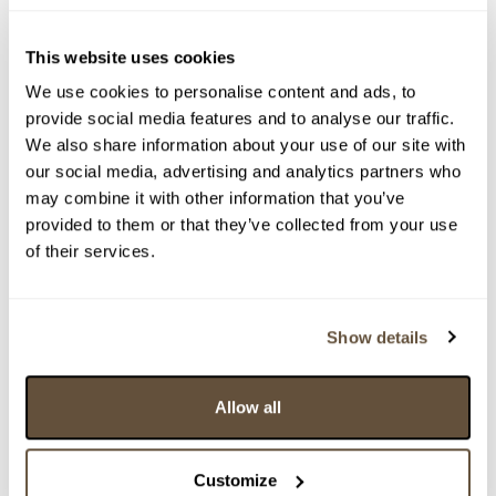
> Zobrazit detail položky a informace o autorovi
This website uses cookies
We use cookies to personalise content and ads, to
> zpět na aukční výsledky
provide social media features and to analyse our traffic.
We also share information about your use of our site with
VYDRAŽENO
our social media, advertising and analytics partners who
Alois Wierer
may combine it with other information that you’ve
52765. Námluvy na plese
provided to them or that they’ve collected from your use
of their services.
Dražba ukončena:
25.11.2020 20:14:25
Vyvolávací cena:
1 000 Kč
vydraženo za:
20 000 Kč
Show details
Zpět na aukční výsledky
Allow all
Chcete prodat obraz od stejného autora?
Customize