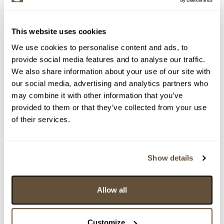
159823. Půlakt muže
Dražba ukončena:
24.06.2026 20:54:47
This website uses cookies
Vyvolávací cena:
3 000 Kč
We use cookies to personalise content and ads, to
vydraženo za:
24 000 Kč
provide social media features and to analyse our traffic.
We also share information about your use of our site with
Zpět na aukční výsledky
our social media, advertising and analytics partners who
may combine it with other information that you’ve
provided to them or that they’ve collected from your use
Chcete prodat obraz od stejného autora?
of their services.
> Zobrazit informaci jak prodat obraz v aukci
Show details
Částka
Přihozeno
Přihodil
24 000 Kč
24.06.2026 20:51:47
8103
Allow all
23 000 Kč
24.06.2026 20:51:02
20465
22 000 Kč
limit (24.06.2026 20:48:11)
8103
Customize