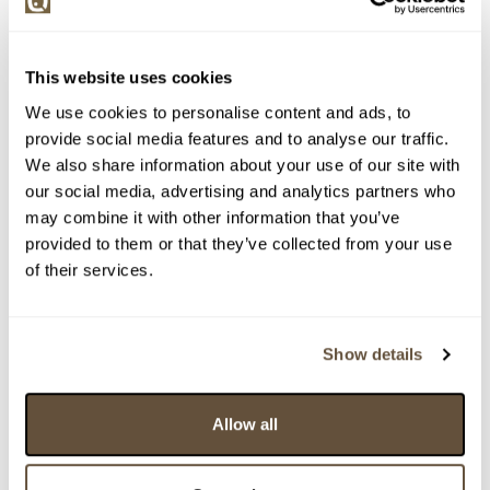
> zpět na aukční výsledky
VYDRAŽENO
This website uses cookies
Dana Hlobilová
We use cookies to personalise content and ads, to
159846. Jižní Morava a okolí
provide social media features and to analyse our traffic.
We also share information about your use of our site with
Dražba ukončena:
24.06.2026 21:05:08
our social media, advertising and analytics partners who
Vyvolávací cena:
3 000 Kč
may combine it with other information that you’ve
vydraženo za:
9 000 Kč
provided to them or that they’ve collected from your use
of their services.
Zpět na aukční výsledky
Show details
Chcete prodat podobný předmět?
> Zobrazit informaci jak prodat předmět v aukci
Allow all