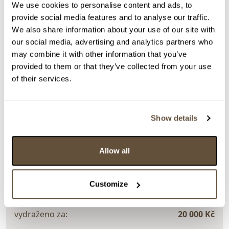
We use cookies to personalise content and ads, to
Detail položky
provide social media features and to analyse our traffic.
We also share information about your use of our site with
Olej na plátně, 100x80 cm. Signováno vpravo dole ELIAN
our social media, advertising and analytics partners who
26. Nerámováno.
may combine it with other information that you’ve
> Zobrazit detail položky a informace o autorovi
provided to them or that they’ve collected from your use
of their services.
> zpět na aukční výsledky
Show details
VYDRAŽENO
TOP
DOPORUČUJEME
CERTIFIKÁT
Elian
Allow all
160089. Malý kouzelník
Customize
Dražba ukončena:
25.06.2026 20:05:00
Vyvolávací cena:
5 000 Kč
vydraženo za:
20 000 Kč