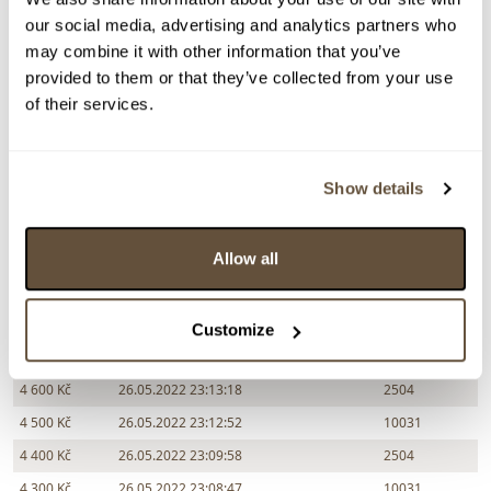
our social media, advertising and analytics partners who
may combine it with other information that you’ve
Chcete prodat obraz od stejného autora?
provided to them or that they’ve collected from your use
of their services.
> Zobrazit informaci jak prodat obraz v aukci
Show details
Částka
Přihozeno
Přihodil
5 500 Kč
26.05.2022 23:16:34
10031
Allow all
5 000 Kč
26.05.2022 23:16:05
2504
4 900 Kč
26.05.2022 23:15:12
10031
4 800 Kč
26.05.2022 23:14:49
2504
Customize
4 700 Kč
26.05.2022 23:14:00
10031
4 600 Kč
26.05.2022 23:13:18
2504
4 500 Kč
26.05.2022 23:12:52
10031
4 400 Kč
26.05.2022 23:09:58
2504
4 300 Kč
26.05.2022 23:08:47
10031