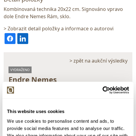
Kombinovaná technika 20x22 cm. Signováno vpravo
dole Endre Nemes Rám, sklo.
> Zobrazit detail položky a informace o autorovi
> zpět na aukční výsledky
VYDRAŽENO
Endre Nemes
77511. Hry
Dražba ukončena:
26.05.2022 23:19:00
Vyvolávací cena:
1 000 Kč
This website uses cookies
vydraženo za:
5 500 Kč
We use cookies to personalise content and ads, to
provide social media features and to analyse our traffic.
Zpět na aukční výsledky
We also share information about your use of our site with