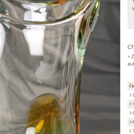
Ch
> 
au
Čá
3 
3 
3 
2 
2 