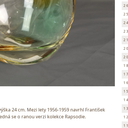
2 
2 
2 
2 
2 
2 
2 
1 
1 
1 
1 
1 
1 
 výška 24 cm. Mezi lety 1956-1959 navrhl František
Jedná se o ranou verzi kolekce Rapsodie.
1 
1 