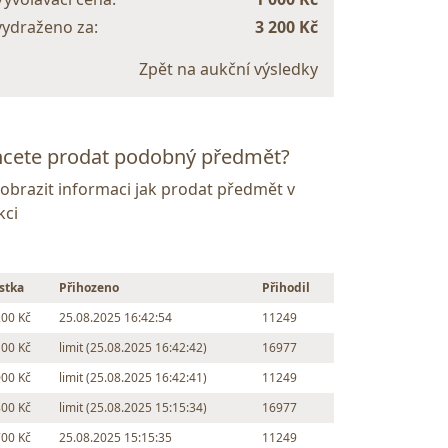
vydraženo za:
3 200 Kč
Zpět na aukční výsledky
cete prodat podobný předmět?
Zobrazit informaci jak prodat předmět v
kci
stka
Přihozeno
Přihodil
200 Kč
25.08.2025 16:42:54
11249
100 Kč
limit (25.08.2025 16:42:42)
16977
000 Kč
limit (25.08.2025 16:42:41)
11249
800 Kč
limit (25.08.2025 15:15:34)
16977
700 Kč
25.08.2025 15:15:35
11249