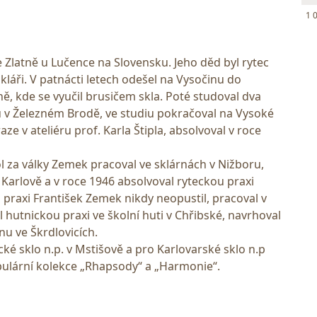
1 
e Zlatně u Lučence na Slovensku. Jeho děd byl rytec
 skláři. V patnácti letech odešel na Vysočinu do
, kde se vyučil brusičem skla. Poté studoval dva
 v Železném Brodě, ve studiu pokračoval na Vysoké
e v ateliéru prof. Karla Štipla, absolvoval v roce
l za války Zemek pracoval ve sklárnách v Nižboru,
v Karlově a v roce 1946 absolvoval ryteckou praxi
raxi František Zemek nikdy neopustil, pracoval v
l hutnickou praxi ve školní huti v Chřibské, navrhoval
nu ve Škrdlovicích.
cké sklo n.p. v Mstišově a pro Karlovarské sklo n.p
pulární kolekce „Rhapsody“ a „Harmonie“.