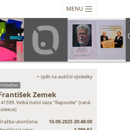
MENU
> zpět na aukční výsledky
VYDRAŽENO
František Zemek
141599. Velká hutní váza "Rapsodie" (raná
kolekce)
Dražba ukončena:
10.09.2025 20:48:00
Vyvolávací cena:
1 000 Kč