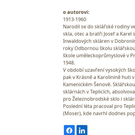
o autorovi:
1913-1960
Narodil se do sklářské rodiny v
skla, otec a bratři Josef a Karel
Inwaldových skláren v Dobroníně
roky Odbornou školu sklářskou
škole uměleckoprůmyslové v Praz
1948.
V období uzavření vysokých ško
pak v Krásně a Karolinině huti 
Kamenickém Šenově. Sklářskou p
sklárnách v Teplicích, absolvova
pro Železnobrodské sklo i sklár
Poslední léta pracoval pro Tepli
(Moser), kde navrhl dodnes po