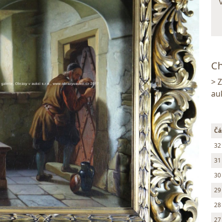
Ch
> 
au
Čá
32
31
30
29
28
27