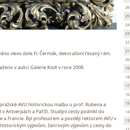
26
25
24
23
22
21
váno vlevo dole Fr. Čermák, dekorativní řezaný rám.
20
ženo v aukci Galerie Kodl v roce 2008.
19
18
17
16
15
a pražské AVU historickou malbu u prof. Rubena a
l v Antverpách a Paříži. Studijní cesty podnikl do
14
ie a Francie. Byl profesorem a později rektorem AVU v
13
l historickým výjevům, žánrovým výjevům z cesty do
12