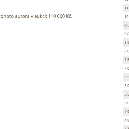
11
tohoto autora v aukci: 110 000 Kč.
10
9 
9 
8 
8 
7 
7 
6 
6 
5 
5 
4 
4 
4 