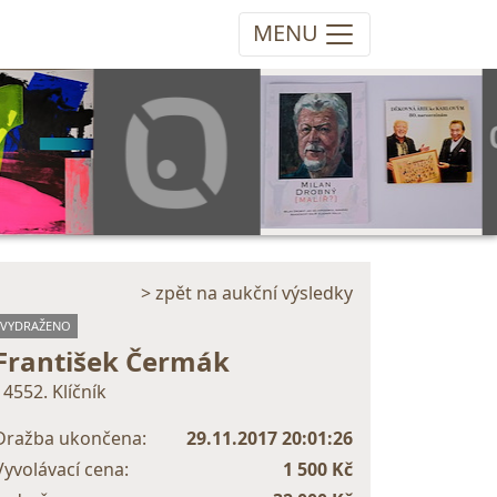
MENU
> zpět na aukční výsledky
VYDRAŽENO
František Čermák
14552. Klíčník
Dražba ukončena:
29.11.2017 20:01:26
Vyvolávací cena:
1 500 Kč