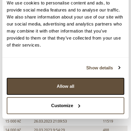
We use cookies to personalise content and ads, to
Chcete prodat obraz od stejného autora?
provide social media features and to analyse our traffic.
We also share information about your use of our site with
> Zobrazit informaci jak prodat obraz v aukci
our social media, advertising and analytics partners who
may combine it with other information that you’ve
provided to them or that they’ve collected from your use
Částka
Přihozeno
Přihodil
of their services.
23 000 Kč
limit (29.03.2023 20:28:11)
1394
22 000 Kč
29.03.2023 20:28:12
71
Show details
21 000 Kč
limit (29.03.2023 20:28:01)
1394
20 000 Kč
29.03.2023 20:28:02
71
Allow all
19 000 Kč
limit (29.03.2023 20:22:39)
1394
18 000 Kč
29.03.2023 20:22:40
104
17 000 Kč
limit (29.03.2023 19:43:49)
1394
Customize
16 000 Kč
29.03.2023 19:05:50
71
15 000 Kč
26.03.2023 21:09:53
11519
14 000 Kč
20.03.2023 9:54:29
488