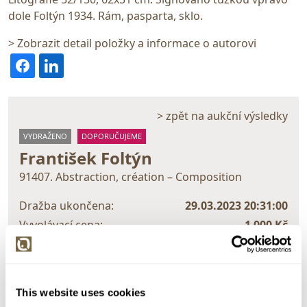
dole Foltýn 1934. Rám, pasparta, sklo.
> Zobrazit detail položky a informace o autorovi
> zpět na aukční výsledky
VYDRAŽENO
DOPORUČUJEME
František Foltýn
91407. Abstraction, création – Composition
Dražba ukončena:
29.03.2023 20:31:00
Vyvolávací cena:
1 000 Kč
vydraženo za:
23 000 Kč
Zpět na aukční výsledky
This website uses cookies