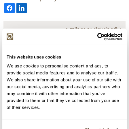
> zpět na aukční výsledky
VYDRAŽENO
František Foltýn
12645. Město s kostelem
This website uses cookies
We use cookies to personalise content and ads, to
Dražba ukončena:
21.09.2017 20:39:12
provide social media features and to analyse our traffic.
Vyvolávací cena:
800 Kč
We also share information about your use of our site with
vydraženo za:
7 500 Kč
our social media, advertising and analytics partners who
may combine it with other information that you’ve
Zpět na aukční výsledky
provided to them or that they’ve collected from your use
of their services.
Chcete prodat podobný předmět?