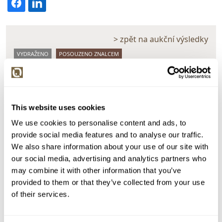
> zpět na aukční výsledky
VYDRAŽENO
POSOUZENO ZNALCEM
František Foltýn
114086. Na kraji vsi
Dražba ukončena:
24.04.2024 20:12:00
This website uses cookies
Vyvolávací cena:
5 000 Kč
We use cookies to personalise content and ads, to
vydraženo za:
36 000 Kč
provide social media features and to analyse our traffic.
We also share information about your use of our site with
Zpět na aukční výsledky
our social media, advertising and analytics partners who
may combine it with other information that you’ve
provided to them or that they’ve collected from your use
Chcete prodat obraz od stejného autora?
of their services.
> Zobrazit informaci jak prodat obraz v aukci