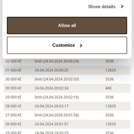
Show details
Částka
Přihozeno
Přihodil
36 000 Kč
limit (24.04.2024 20:08:07)
3536
Allow all
35 000 Kč
24.04.2024 20:08:08
2405
34 000 Kč
limit (24.04.2024 20:06:51)
3536
Customize
33 000 Kč
24.04.2024 20:06:52
2405
32 000 Kč
limit (24.04.2024 20:06:24)
3536
31 000 Kč
24.04.2024 20:06:25
12829
30 000 Kč
limit (24.04.2024 20:02:33)
3536
30 000 Kč
24.04.2024 20:02:34
488
29 000 Kč
limit (24.04.2024 20:02:16)
3536
28 000 Kč
24.04.2024 20:02:17
12829
27 000 Kč
limit (24.04.2024 20:01:56)
3536
26 000 Kč
24.04.2024 20:01:57
12829
25 000 Kč
24.04.2024 19:55:25
3536