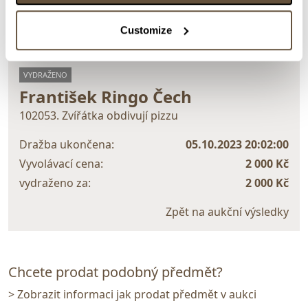
Customize
> zpět na aukční výsledky
VYDRAŽENO
František Ringo Čech
102053. Zvířátka obdivují pizzu
Dražba ukončena:
05.10.2023 20:02:00
Vyvolávací cena:
2 000 Kč
vydraženo za:
2 000 Kč
Zpět na aukční výsledky
Chcete prodat podobný předmět?
> Zobrazit informaci jak prodat předmět v aukci