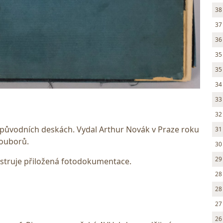
38
37
36
35
35
34
33
32
 původních deskách. Vydal Arthur Novák v Praze roku
31
souborů.
30
29
lustruje přiložená fotodokumentace.
28
28
27
26