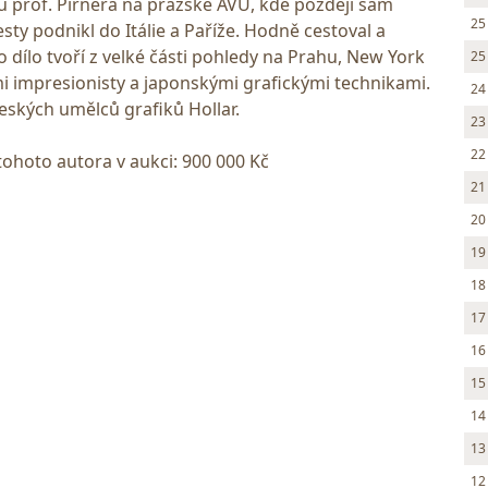
l u prof. Pirnera na pražské AVU, kde později sám
25
sty podnikl do Itálie a Paříže. Hodně cestoval a
o dílo tvoří z velké části pohledy na Prahu, New York
25
mi impresionisty a japonskými grafickými technikami.
24
eských umělců grafiků Hollar.
23
22
tohoto autora v aukci: 900 000 Kč
21
20
19
18
17
16
15
14
13
12