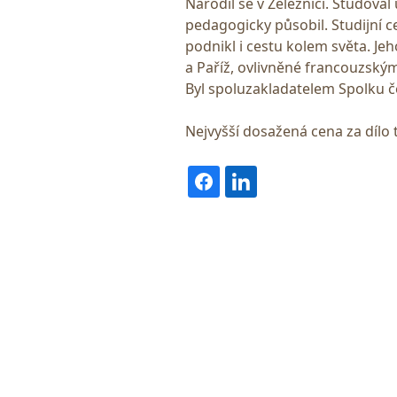
Narodil se v Železnici. Studova
pedagogicky působil. Studijní ce
podnikl i cestu kolem světa. Jeh
a Paříž, ovlivněné francouzský
Byl spoluzakladatelem Spolku č
Nejvyšší dosažená cena za dílo 