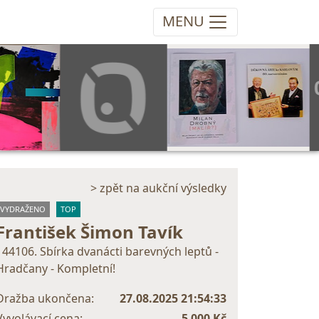
MENU
> zpět na aukční výsledky
VYDRAŽENO
TOP
František Šimon Tavík
144106. Sbírka dvanácti barevných leptů -
Hradčany - Kompletní!
Dražba ukončena:
27.08.2025 21:54:33
Vyvolávací cena:
5 000 Kč