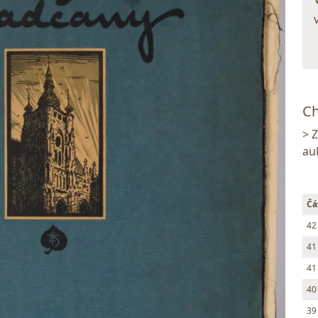
Ch
> 
au
Čá
42
41
41
40
39