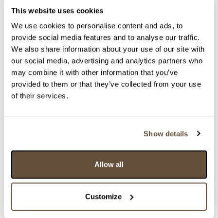
> zpět na aukční výsledky
This website uses cookies
VYDRAŽENO
We use cookies to personalise content and ads, to
Georgi Christov
provide social media features and to analyse our traffic.
We also share information about your use of our site with
129127. U rybníku
our social media, advertising and analytics partners who
Dražba ukončena:
17.11.2024 20:45:27
may combine it with other information that you’ve
provided to them or that they’ve collected from your use
Vyvolávací cena:
1 000 Kč
of their services.
vydraženo za:
3 500 Kč
Zpět na aukční výsledky
Show details
Chcete prodat obraz od stejného autora?
Allow all
> Zobrazit informaci jak prodat obraz v aukci
Customize
Částka
Přihozeno
Přihodil