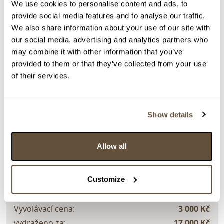
We use cookies to personalise content and ads, to
provide social media features and to analyse our traffic.
Detail položky
We also share information about your use of our site with
our social media, advertising and analytics partners who
Olej na plátně, 100x70 cm. Signováno vpravo dole
may combine it with other information that you’ve
Bachová 2020. Nerámováno.
provided to them or that they’ve collected from your use
> Zobrazit detail položky a informace o autorovi
of their services.
Show details
> zpět na aukční výsledky
VYDRAŽENO
TOP
Allow all
Ivana Bachová
145488. Hladina moře
Customize
Dražba ukončena:
25.09.2025 20:57:00
Vyvolávací cena:
3 000 Kč
vydraženo za:
17 000 Kč