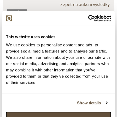
> zpět na aukční výsledky
VYDRAŽENO
J.S.
84022. Úsvit nad městem z pohádkových sadů
This website uses cookies
Dražba ukončena:
29.09.2022 22:27:00
We use cookies to personalise content and ads, to
Vyvolávací cena:
1 000 Kč
provide social media features and to analyse our traffic.
vydraženo za:
20 000 Kč
We also share information about your use of our site with
Zpět na aukční výsledky
our social media, advertising and analytics partners who
may combine it with other information that you’ve
provided to them or that they’ve collected from your use
of their services.
Chcete prodat podobný předmět?
> Zobrazit informaci jak prodat předmět v aukci
Show details
Částka
Přihozeno
Přihodil