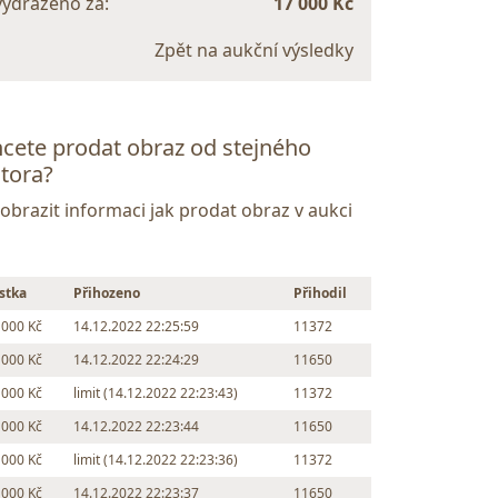
vydraženo za:
17 000 Kč
Zpět na aukční výsledky
cete prodat obraz od stejného
tora?
Zobrazit informaci jak prodat obraz v aukci
stka
Přihozeno
Přihodil
 000 Kč
14.12.2022 22:25:59
11372
 000 Kč
14.12.2022 22:24:29
11650
 000 Kč
limit (14.12.2022 22:23:43)
11372
 000 Kč
14.12.2022 22:23:44
11650
 000 Kč
limit (14.12.2022 22:23:36)
11372
 000 Kč
14.12.2022 22:23:37
11650