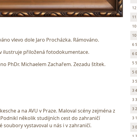
12
11
10
10
ováno vlevo dole Jaro Procházka. Rámováno.
6 
 ilustruje přiložená fotodokumentace.
6 
5 
o PhDr. Michaelem Zachařem. Zezadu štítek.
5 
3 
3 
3 
3 
kesche a na AVU v Praze. Maloval scény zejména z
odnikl několik studijních cest do zahraničí
3 
é soubory vystavoval u nás i v zahraničí.
3 
1 