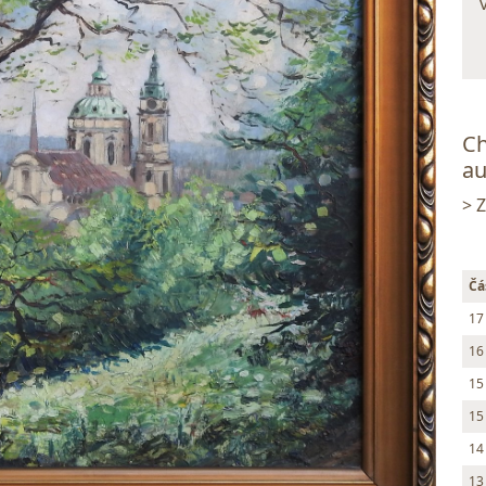
Ch
au
> 
Čá
17
16
15
15
14
13