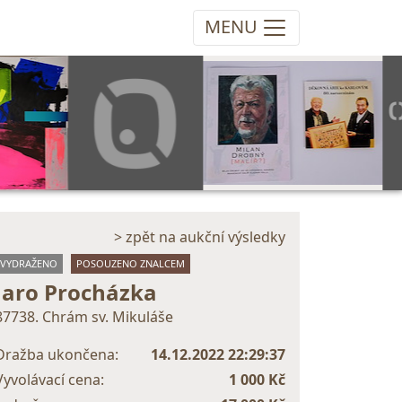
MENU
> zpět na aukční výsledky
VYDRAŽENO
POSOUZENO ZNALCEM
Jaro Procházka
87738. Chrám sv. Mikuláše
Dražba ukončena:
14.12.2022 22:29:37
Vyvolávací cena:
1 000 Kč