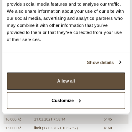
provide social media features and to analyse our traffic.
Vyvolávací cena:
1 000 Kč
We also share information about your use of our site with
vydraženo za:
19 000 Kč
our social media, advertising and analytics partners who
may combine it with other information that you’ve
Zpět na aukční výsledky
provided to them or that they’ve collected from your use
of their services.
Chcete prodat podobný předmět?
> Zobrazit informaci jak prodat předmět v aukci
Show details
Allow all
Částka
Přihozeno
Přihodil
19 000 Kč
limit (01.04.2021 19:31:15)
4160
Customize
18 000 Kč
01.04.2021 19:31:16
7431
17 000 Kč
limit (21.03.2021 7:58:13)
4160
16 000 Kč
21.03.2021 7:58:14
6145
15 000 Kč
limit (17.03.2021 10:37:52)
4160