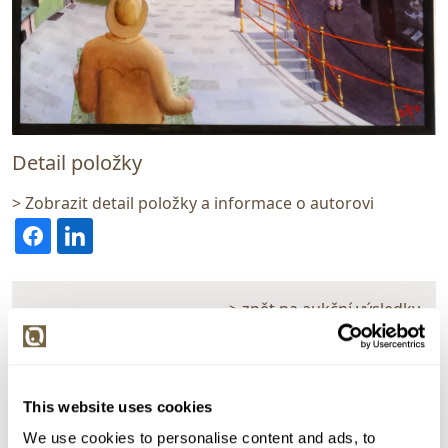
Detail položky
> Zobrazit detail položky a informace o autorovi
> zpět na aukční výsledky
VYDRAŽENO
J.S.
57377. Nebe nad mojí Štiavnicou
This website uses cookies
Dražba ukončena:
01.04.2021 19:45:00
We use cookies to personalise content and ads, to