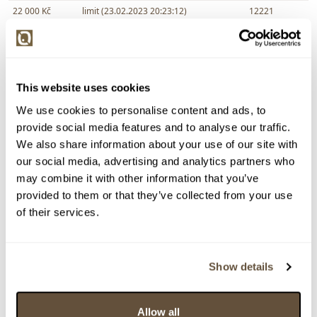
22 000 Kč
limit (23.02.2023 20:23:12)
12221
22 000 Kč
23.02.2023 20:23:13
9289
21 000 Kč
limit (23.02.2023 20:22:16)
12221
20 000 Kč
limit (23.02.2023 20:22:15)
9289
This website uses cookies
18 000 Kč
23.02.2023 19:26:48
9289
We use cookies to personalise content and ads, to
17 000 Kč
limit (23.02.2023 19:26:29)
193
provide social media features and to analyse our traffic.
17 000 Kč
23.02.2023 19:26:30
9289
We also share information about your use of our site with
16 000 Kč
limit (23.02.2023 15:54:35)
193
our social media, advertising and analytics partners who
may combine it with other information that you’ve
15 000 Kč
23.02.2023 9:28:37
3743
provided to them or that they’ve collected from your use
14 000 Kč
13.02.2023 22:38:18
11249
of their services.
13 000 Kč
limit (11.02.2023 21:41:18)
6987
12 000 Kč
11.02.2023 21:41:19
7574
11 000 Kč
05.02.2023 12:05:42
6987
Show details
10 000 Kč
limit (05.02.2023 12:05:33)
11249
9 500 Kč
05.02.2023 12:05:34
6987
Allow all