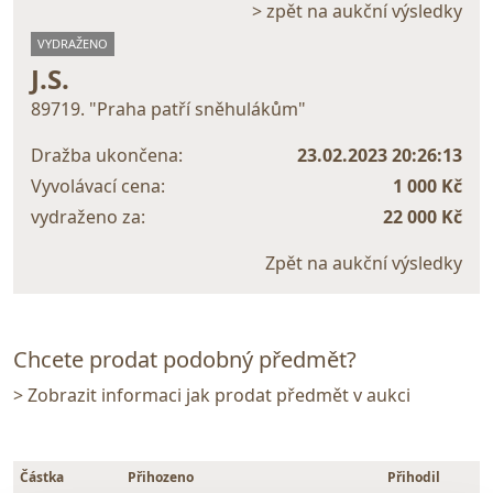
> zpět na aukční výsledky
VYDRAŽENO
J.S.
89719. "Praha patří sněhulákům"
Dražba ukončena:
23.02.2023 20:26:13
Vyvolávací cena:
1 000 Kč
vydraženo za:
22 000 Kč
Zpět na aukční výsledky
Chcete prodat podobný předmět?
> Zobrazit informaci jak prodat předmět v aukci
Částka
Přihozeno
Přihodil