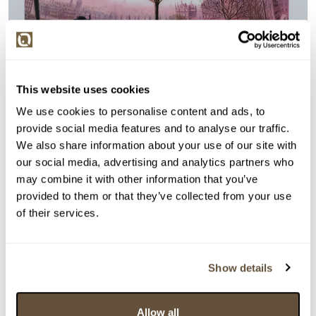
This website uses cookies
We use cookies to personalise content and ads, to
provide social media features and to analyse our traffic.
Detail položky
We also share information about your use of our site with
our social media, advertising and analytics partners who
> Zobrazit detail položky a informace o autorovi
may combine it with other information that you’ve
provided to them or that they’ve collected from your use
of their services.
> zpět na aukční výsledky
Show details
VYDRAŽENO
J.S.
84240. Všichni tak nějak plujeme životem
Allow all