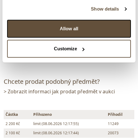
159060. Hutní váza s bublinkami a broušenými
Show details
fasetami
Dražba ukončena:
10.06.2026 20:01:00
Allow all
Vyvolávací cena:
1 000 Kč
vydraženo za:
2 200 Kč
Customize
Zpět na aukční výsledky
Chcete prodat podobný předmět?
> Zobrazit informaci jak prodat předmět v aukci
Částka
Přihozeno
Přihodil
2 200 Kč
limit (08.06.2026 12:17:55)
11249
2 100 Kč
limit (08.06.2026 12:17:44)
20073