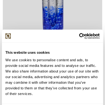
Detail položky
This website uses cookies
We use cookies to personalise content and ads, to
> Zobrazit detail položky a informace o autorovi
provide social media features and to analyse our traffic.
We also share information about your use of our site with
our social media, advertising and analytics partners who
may combine it with other information that you’ve
> zpět na aukční výsledky
provided to them or that they’ve collected from your use
of their services.
VYDRAŽENO
Jaroslav Svoboda