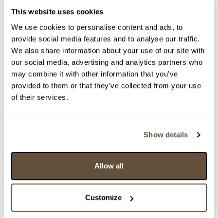
This website uses cookies
We use cookies to personalise content and ads, to
provide social media features and to analyse our traffic.
We also share information about your use of our site with
our social media, advertising and analytics partners who
Detail položky
may combine it with other information that you’ve
provided to them or that they’ve collected from your use
Tempera, 75x27 cm. Signováno vpravo dole J. Hýžová 69.
of their services.
Rám, sklo.
> Zobrazit detail položky a informace o autorovi
Show details
Allow all
> zpět na aukční výsledky
VYDRAŽENO
Jaroslava Hýžová-Fišerová
Customize
159809. Suchý bodlák