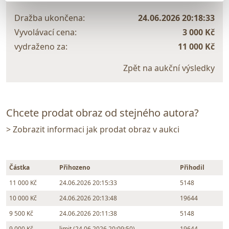
Dražba ukončena:
24.06.2026 20:18:33
Vyvolávací cena:
3 000 Kč
vydraženo za:
11 000 Kč
Zpět na aukční výsledky
Chcete prodat obraz od stejného autora?
> Zobrazit informaci jak prodat obraz v aukci
Částka
Přihozeno
Přihodil
11 000 Kč
24.06.2026 20:15:33
5148
10 000 Kč
24.06.2026 20:13:48
19644
9 500 Kč
24.06.2026 20:11:38
5148
9 000 Kč
limit (24.06.2026 20:09:50)
19644