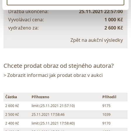
Dražba ukončena:
25.11.2021 22:57:00
Vyvolávací cena:
1 000 Kč
vydraženo za:
2 600 Kč
Zpět na aukční výsledky
Chcete prodat obraz od stejného autora?
> Zobrazit informaci jak prodat obraz v aukci
Částka
Přihozeno
Přihodil
2 600 Kč
limit (25.11.2021 21:57:10)
9175
2 500 Kč
25.11.2021 17:58:46
1039
2 400 Kč
limit (25.11.2021 17:58:40)
9170