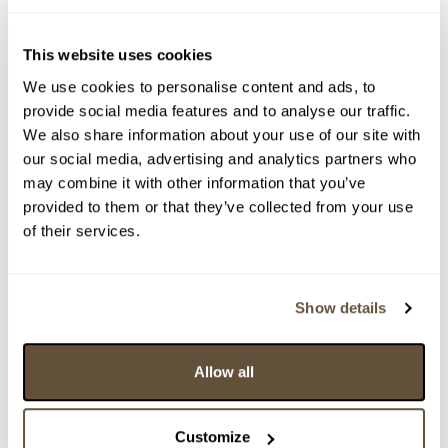
This website uses cookies
We use cookies to personalise content and ads, to
provide social media features and to analyse our traffic.
We also share information about your use of our site with
Detail položky
our social media, advertising and analytics partners who
may combine it with other information that you’ve
Olej na sololitu, 64x42 cm. Signováno vpravo nahoře J.
provided to them or that they’ve collected from your use
Otipka. Rámováno.
of their services.
> Zobrazit detail položky a informace o autorovi
Show details
> zpět na aukční výsledky
Allow all
VYDRAŽENO
Jindřich Otipka
Customize
68990. Zátiší s tulipány