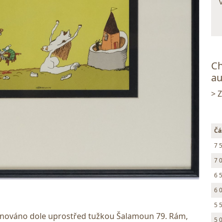
Ch
au
> 
Čá
7 
7 
6 
6 
5 
ignováno dole uprostřed tužkou Šalamoun 79. Rám,
5 