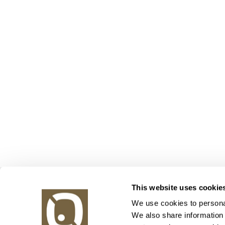
Obrazy v aukci, s.r.o.
This website uses cookie
Korunní 972/75
130 00 Praha 3
We use cookies to personal
We also share information 
tel.: +420 800 10 10 10, +420 737 196 183