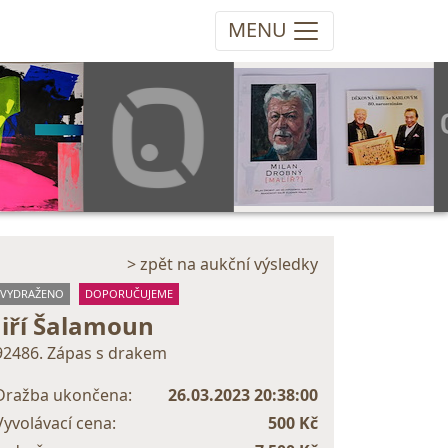
MENU
> zpět na aukční výsledky
VYDRAŽENO
DOPORUČUJEME
Jiří Šalamoun
92486. Zápas s drakem
Dražba ukončena:
26.03.2023 20:38:00
Vyvolávací cena:
500 Kč