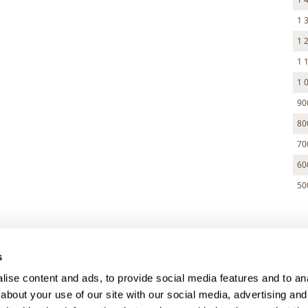
1 
1 
1 
1 
90
80
70
60
50
> DARK MODE
s
> Obchodní podmínky
ise content and ads, to provide social media features and to anal
> Kontakty
about your use of our site with our social media, advertising and