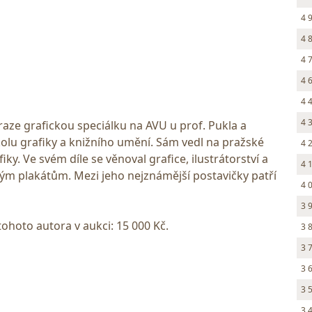
4 
4 
4 
4 
4 
4 
Praze grafickou speciálku na AVU u prof. Pukla a
kolu grafiky a knižního umění. Sám vedl na pražské
4 
ky. Ve svém díle se věnoval grafice, ilustrátorství a
4 
ým plakátům. Mezi jeho nejznámější postavičky patří
4 
3 
tohoto autora v aukci: 15 000 Kč.
3 
3 
3 
3 
3 