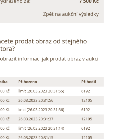
vydraženo za:
7 500 Kč
Zpět na aukční výsledky
cete prodat obraz od stejného
tora?
Zobrazit informaci jak prodat obraz v aukci
stka
Přihozeno
Přihodil
500 Kč
limit (26.03.2023 20:31:55)
6192
000 Kč
26.03.2023 20:31:56
12105
500 Kč
limit (26.03.2023 20:31:36)
6192
000 Kč
26.03.2023 20:31:37
12105
500 Kč
limit (26.03.2023 20:31:14)
6192
000 Kč
26.03.2023 20:31:15
12105