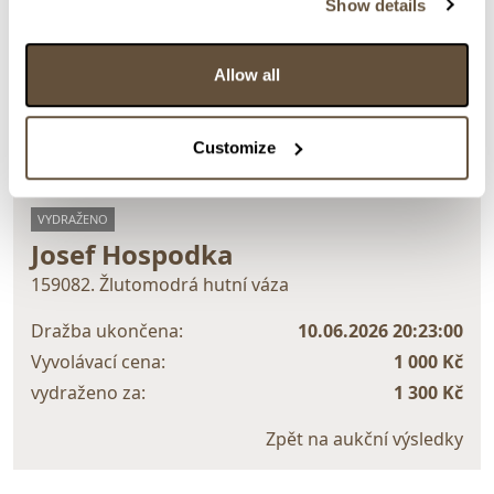
Show details
Detail položky
> Zobrazit detail položky a informace o autorovi
Allow all
Customize
> zpět na aukční výsledky
VYDRAŽENO
Josef Hospodka
159082. Žlutomodrá hutní váza
Dražba ukončena:
10.06.2026 20:23:00
Vyvolávací cena:
1 000 Kč
vydraženo za:
1 300 Kč
Zpět na aukční výsledky